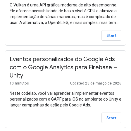
O Vulkan é uma API gráfica moderna de alto desempenho.
Ele oferece acessibilidade de baixo nível à GPU e otimiza a
implementação de várias maneiras, mas é complicado de
usar. A alternativa, o OpenGL ES, é mais simples, mas tem
menos recursos e um desempenho pior, já que é baseado
em arquitetura de hardware legada. O OpenGL ES foi
Start
descontinuado na maioria das outras plataformas e não
está mais em desenvolvimento ativo. No Android, estamos
planejando descontinuar o OpenGL ES para passar a usar o
Vulkan, mas precisamos preparar os desenvolvedores para
Eventos personalizados do Google Ads
a transição.
com o Google Analytics para Firebase –
Unity
10 minutos
Updated 28 de março de 2026
Neste codelab, você vai aprender a implementar eventos
personalizados com o GAPF para iOS no ambiente do Unity e
lançar campanhas de ação pelo Google Ads.
Start