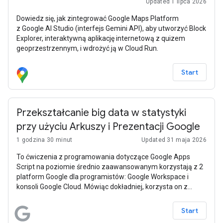
Updated 1 lipca 2026
Dowiedz się, jak zintegrować Google Maps Platform
z Google AI Studio (interfejs Gemini API), aby utworzyć Block
Explorer, interaktywną aplikację internetową z quizem
geoprzestrzennym, i wdrożyć ją w Cloud Run.
Start
Przekształcanie big data w statystyki
przy użyciu Arkuszy i Prezentacji Google
1 godzina 30 minut
Updated 31 maja 2026
To ćwiczenia z programowania dotyczące Google Apps
Script na poziomie średnio zaawansowanym korzystają z 2
platform Google dla programistów: Google Workspace i
konsoli Google Cloud. Mówiąc dokładniej, korzysta on z
interfejsu BigQuery API BigQuery (jako usługi
zaawansowanej Apps Script) w konsoli Cloud oraz dwóch
Start
wbudowanych usług Google Workspace: Arkuszy Google i