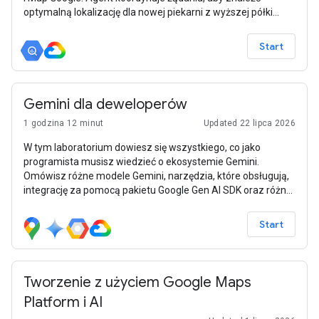
optymalną lokalizację dla nowej piekarni z wyższej półki
w Los Angeles.
Start
Gemini dla deweloperów
1 godzina 12 minut
Updated 22 lipca 2026
W tym laboratorium dowiesz się wszystkiego, co jako
programista musisz wiedzieć o ekosystemie Gemini.
Omówisz różne modele Gemini, narzędzia, które obsługują,
integrację za pomocą pakietu Google Gen AI SDK oraz różne
funkcje, takie jak długi kontekst, tryb myślenia, rozumowanie
przestrzenne, interfejs Live API oraz natywne generowanie
Start
obrazów i dźwięku.
Tworzenie z użyciem Google Maps
Platform i AI