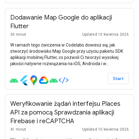
Prezentacji Google. Celem tej przykładowej aplikacji jest
pokazanie użytkownikom, że mogą zautomatyzować
ostatnią część strategii – od analizy big data do prezentacji
Dodawanie Map Google do aplikacji
na slajdach – a wszystko to za pomocą (względnie)
Flutter
krótkiego fragmentu kodu.
30 minut
Updated 10 kwietnia 2026
W ramach tego ćwiczenia w Codelabs dowiesz się, jak
stworzyć środowisko Map Google przy użyciu pakietu SDK
aplikacji mobilnej Flutter, co pozwoli Ci tworzyć wysokiej
jakości natywne rozwiązania na iOS, Androida i w
przeglądarce.
Start
Weryfikowanie żądań interfejsu Places
API za pomocą Sprawdzania aplikacji
Firebase i reCAPTCHA
41 minut
Updated 10 kwietnia 2026