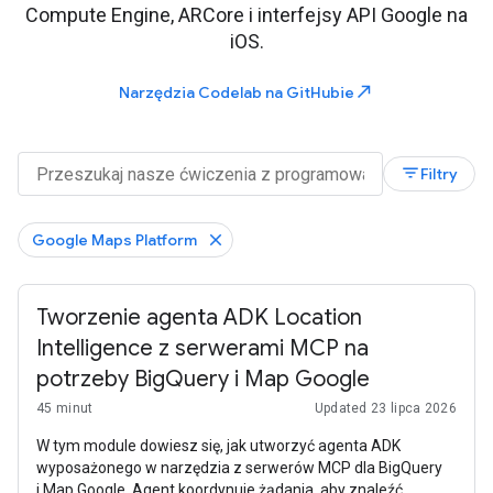
Compute Engine, ARCore i interfejsy API Google na
iOS.
north_east
Narzędzia Codelab na GitHubie
filter_list
Filtry
Google Maps Platform
Tworzenie agenta ADK Location
Intelligence z serwerami MCP na
potrzeby BigQuery i Map Google
45 minut
Updated 23 lipca 2026
W tym module dowiesz się, jak utworzyć agenta ADK
wyposażonego w narzędzia z serwerów MCP dla BigQuery
i Map Google. Agent koordynuje żądania, aby znaleźć