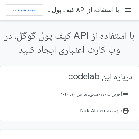
menu
با استفاده از API کیف پول گوگل، در وب کارت اعتباری ایجاد کنید
ورود به برنامه
در این صفحه
۱. مقدمه
با استفاده از API کیف پول گوگل، در
نمای کلی
درباره این آزمایشگاه کد
وب کارت اعتباری ایجاد کنید
پیش‌نیازها
اهداف
درباره این codelab
subject
آخرین به‌روزرسانی: مارس ۱۶, ۲۰۲۶
account_circle
نویسنده: Nick Alteen