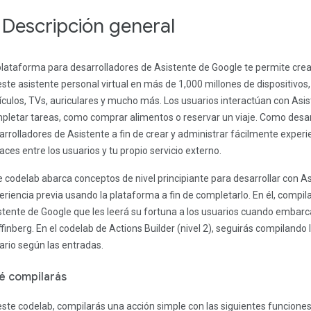
. Descripción general
plataforma para desarrolladores de Asistente de Google te permite crea
este asistente personal virtual en más de 1,000 millones de dispositivos
ículos, TVs, auriculares y mucho más. Los usuarios interactúan con As
pletar tareas, como comprar alimentos o reservar un viaje. Como desar
arrolladores de Asistente a fin de crear y administrar fácilmente exper
caces entre los usuarios y tu propio servicio externo.
e codelab abarca conceptos de nivel principiante para desarrollar con As
eriencia previa usando la plataforma a fin de completarlo. En él, compi
stente de Google que les leerá su fortuna a los usuarios cuando embarcan
ffinberg. En el codelab de Actions Builder (nivel 2), seguirás compilando 
ario según las entradas.
é compilarás
este codelab, compilarás una acción simple con las siguientes funciones