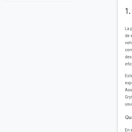
1
La 
de 
veh
com
des
efi
Est
exp
Asi
Gry
usu
Qu
En 