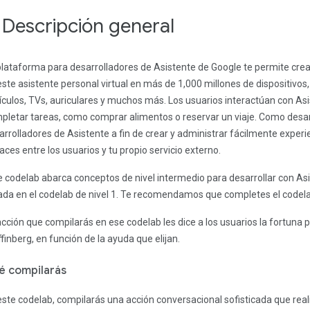
. Descripción general
plataforma para desarrolladores de Asistente de Google te permite crea
este asistente personal virtual en más de 1,000 millones de dispositivos
ículos, TVs, auriculares y muchos más. Los usuarios interactúan con A
pletar tareas, como comprar alimentos o reservar un viaje. Como desar
arrolladores de Asistente a fin de crear y administrar fácilmente exper
caces entre los usuarios y tu propio servicio externo.
e codelab abarca conceptos de nivel intermedio para desarrollar con Asi
ada en el codelab de nivel 1. Te recomendamos que completes el codela
acción que compilarás en ese codelab les dice a los usuarios la fortuna p
ffinberg, en función de la ayuda que elijan.
é compilarás
este codelab, compilarás una acción conversacional sofisticada que reali