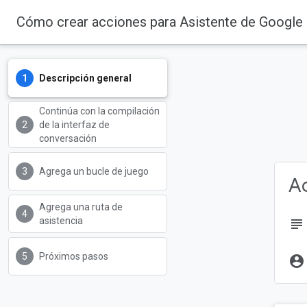
Cómo crear acciones para Asistente de Google c
Descripción general
Continúa con la compilación
de la interfaz de
conversación
Agrega un bucle de juego
Ac
Agrega una ruta de
asistencia
subject
Próximos pasos
account_circle