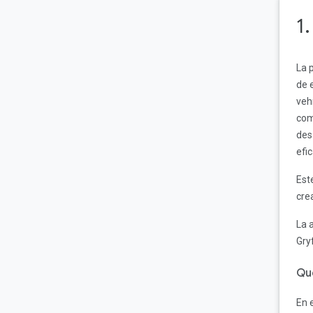
1
La 
de 
veh
com
des
efi
Est
cre
La 
Gry
Qu
En 