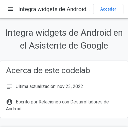
menu
Integra widgets de Android en el Asistente de Google
Acceder
En esta página
Descripción general
Integra widgets de Android en
Qué harás
Requisitos previos
el Asistente de Google
Comprende el funcionamiento
Widget FitActions
Acerca de este codelab
subject
Última actualización: nov 23, 2022
account_circle
Escrito por Relaciones con Desarrolladores de
Android