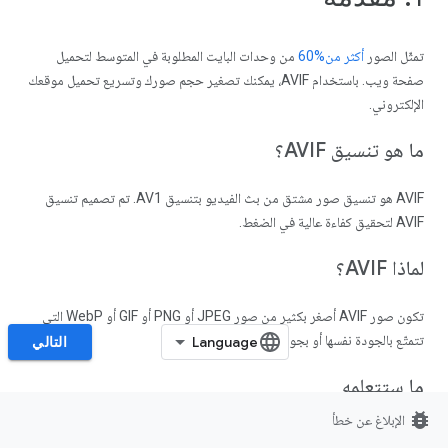
تمثّل الصور
أكثر من%60
من وحدات البايت المطلوبة في المتوسط لتحميل
صفحة ويب. باستخدام AVIF، يمكنك تصغير حجم صورك وتسريع تحميل موقعك
الإلكتروني.
ما هو تنسيق AVIF؟
‫AVIF هو تنسيق صور مشتق من بث الفيديو بتنسيق AV1. تم تصميم تنسيق
AVIF لتحقيق كفاءة عالية في الضغط.
لماذا AVIF؟
تكون صور AVIF أصغر بكثير من صور JPEG أو PNG أو GIF أو WebP التي
تتمتّع بالجودة نفسها أو بجودة أفضل.
التالي
ما ستتعلمه
bug_report
الإبلاغ عن خطأ
كيفية إنشاء صور AVIF من صورك