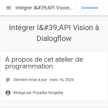
menu
Intégrer l&#39;API Vision à Dialogflow
Connexion
Sur cette page
1. Avant de commencer
Intégrer l&#39;API Vision à
Prérequis
Points abordés
Dialogflow
Ce que vous allez faire
Prérequis
À propos de cet atelier de
programmation
subject
Dernière mise à jour : mars 16, 2026
account_circle
Rédigé par Priyanka Vergadia