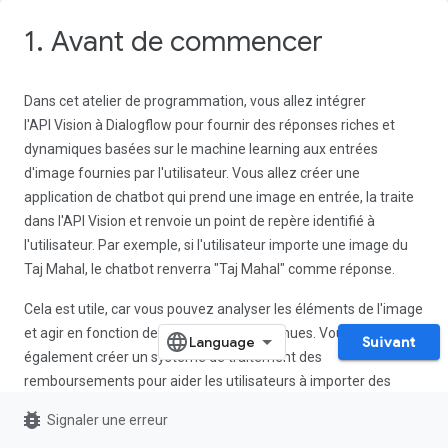
1. Avant de commencer
Dans cet atelier de programmation, vous allez intégrer
l'API Vision à Dialogflow pour fournir des réponses riches et
dynamiques basées sur le machine learning aux entrées
d'image fournies par l'utilisateur. Vous allez créer une
application de chatbot qui prend une image en entrée, la traite
dans l'API Vision et renvoie un point de repère identifié à
l'utilisateur. Par exemple, si l'utilisateur importe une image du
Taj Mahal, le chatbot renverra "Taj Mahal" comme réponse.
Cela est utile, car vous pouvez analyser les éléments de l'image
et agir en fonction des informations obtenues. Vous pouvez
Suivant
également créer un système de traitement des
remboursements pour aider les utilisateurs à importer des
reçus, à extraire la date d'achat du reçu et à traiter le
bug_report
Signaler une erreur
remboursement si la date est appropriée.