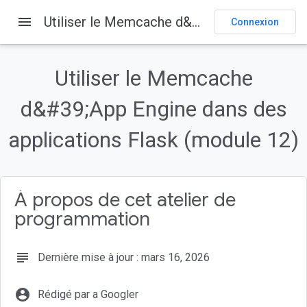
menu
Utiliser le Memcache d&#39;App Engine dans des applications Flask (module 12)
Connexion
Sur cette page
1
.
Présentation
Utiliser le Memcache
2
.
Arrière-plan
d&#39;App Engine dans des
3
.
Configuration
/
Préparation
1
.
Configurer le projet
applications Flask (module 12)
2
.
Obtenir un exemple d'application de référence
À propos de cet atelier de
programmation
subject
Dernière mise à jour : mars 16, 2026
account_circle
Rédigé par a Googler