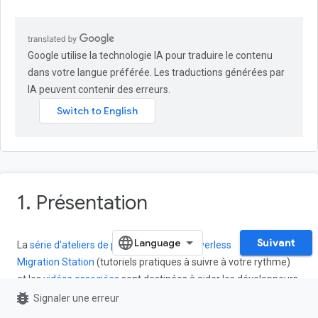
Google utilise la technologie IA pour traduire le contenu
dans votre langue préférée. Les traductions générées par
IA peuvent contenir des erreurs.
1. Présentation
Suivant
La
série d'ateliers de programmation Serverless
Migration Station
(tutoriels pratiques à suivre à votre rythme)
et les
vidéos associées
sont destinées à aider les développeurs
bug_report
Google Cloud sans serveur
à moderniser leurs applications en
Signaler une erreur
les guidant tout au long d'une ou plusieurs migrations,