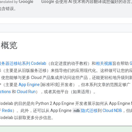
Google 会使用 AI 技术将内容翻译成您偏好的语言
包含错误。
. 概览
务器迁移站系列 Codelab
（自定进度的动手教程）和
相关视频
旨在帮助
移（主要是从旧版服务迁移）来指导他们的应用现代化。这样做可让您的
，使您能够与更多 Cloud 产品集成并访问这些产品，还能更轻松地升级到新
户（主要是
App Engine
[标准环境] 开发者），但本系列文章的范围足够
ctions
和
Cloud Run
），或者其他平台（如果适用）。
Codelab 的目的是向 Python 2 App Engine 开发者展示如何从 App Engin
于
Redis
）。此外，还可以从 App Engine
ndb
隐式迁移
到
Cloud NDB
，但
Codelab 以获取更多分步信息。