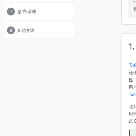
总结/清理
其他资源
1
无服
迁
性
用
Fun
此 
用
该 