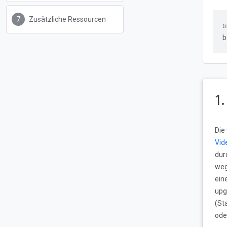
Zusätzliche Ressourcen
b
1
Die
Vid
dur
weg
ein
upg
(St
ode