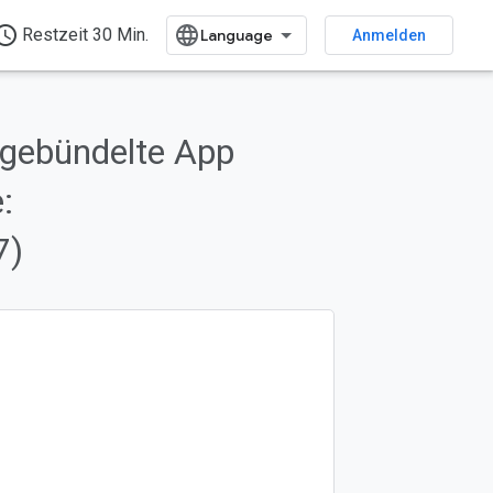
ess_time
Restzeit 30 Min.
Anmelden
 gebündelte App
:
7)