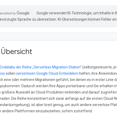
Google verwendet KI-Technologie, um Inhalte in I
evorzugte Sprache zu übersetzen. KI-Übersetzungen können Fehler ent
. Übersicht
Codelabs der Reihe „Serverless Migration Station“
(selbstgesteuerte, p
eos
sollen
serverlosen Google Cloud-Entwicklern
helfen, ihre Anwendun
ch eine oder mehrere Migrationen geführt, bei denen es in erster Linie
zukommen. Dadurch werden Ihre Apps portierbarer und Sie erhalten meh
e größere Auswahl an Cloud-Produkten einbinden und darauf zugreifen
raden. Die Reihe konzentriert sich zwar anfangs auf die ersten Cloud-N
andardumgebung), ist aber breit genug, um auch andere serverlose Pl
r andere Plattformen einzubeziehen, sofern zutreffend.