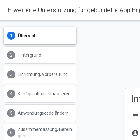
Erweiterte Unterstützung für gebündelte App Eng
Übersicht
Hintergrund
Einrichtung/Vorbereitung
Konfiguration aktualisieren
I
Anwendungscode ändern
subject
Zusammenfassung/Bereini
account_circle
gung