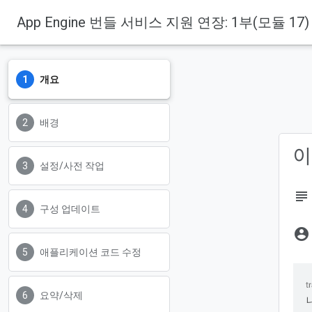
App Engine 번들 서비스 지원 연장: 1부(모듈 17)
개요
배경
이
설정/사전 작업
subject
구성 업데이트
account_circle
애플리케이션 코드 수정
요약/삭제