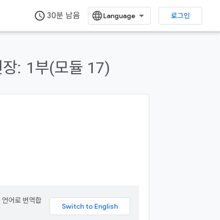
access_time
30분 남음
로그인
연장:
1부(모듈 17)
본 언어로 번역합