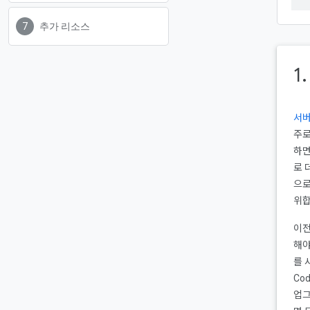
추가 리소스
1
서버
주로
하면
로 
으로
위합
이전
해야
를 
Co
업그