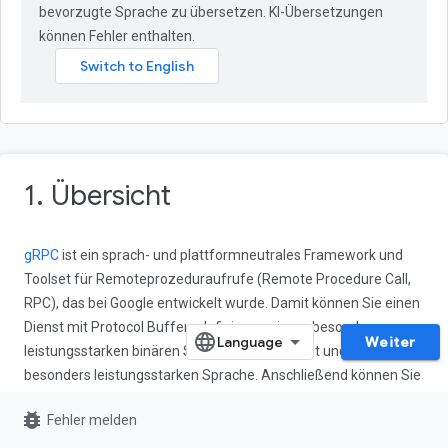
bevorzugte Sprache zu übersetzen. KI-Übersetzungen
können Fehler enthalten.
1. Übersicht
gRPC
ist ein sprach- und plattformneutrales Framework und
Toolset für Remoteprozeduraufrufe (Remote Procedure Call,
RPC), das bei Google entwickelt wurde. Damit können Sie einen
Dienst mit Protocol Buffers definieren, einem besonders
Weiter
leistungsstarken binären Serialisierungstoolset und einer
besonders leistungsstarken Sprache. Anschließend können Sie
aus Ihrer Dienstdefinition idiomatische Client- und Server-Stubs
bug_report
Fehler melden
in verschiedenen Sprachen generieren.