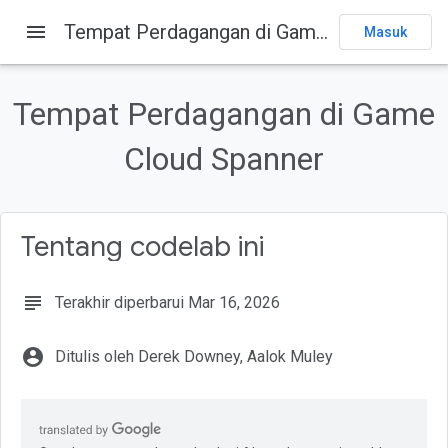
menu
Tempat Perdagangan di Game Cloud Spanner
Masuk
Pada halaman ini
Yang akan Anda build
Tempat Perdagangan di Game
Yang akan Anda pelajari
Yang Anda butuhkan
Cloud Spanner
Selesaikan codelab Memulai Cloud Spanner dengan Pengembangan
Game
Mengonfigurasi variabel lingkungan di Cloud Shell
Tentang codelab ini
subject
Terakhir diperbarui Mar 16, 2026
account_circle
Ditulis oleh Derek Downey, Aalok Muley