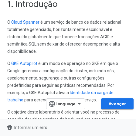
1. Introdução
O
Cloud Spanner
é um serviço de banco de dados relacional
totalmente gerenciado, horizontalmente escalonável e
distribuído globalmente que fornece transações ACID e
semântica SQL sem deixar de oferecer desempenho e alta
disponibilidade.
O
GKE Autopilot
é um modo de operação no GKE em que o
Google gerencia a configuração do cluster, incluindo nós,
escalonamento, segurança e outras configurações
predefinidas para seguir as práticas recomendadas. Por
exemplo, o GKE Autopilot ativa a
Identidade da carga de
trabalho
para gerenciar permissões de serviço.
Avançar
O objetivo deste laboratório é orientar você no processo de
conexão de vários serviços de back-end em execução no
bug_report
Autopilot do GKE a um banco de dados do Cloud Spanner.
Informar um erro