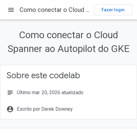
menu
Como conectar o Cloud Spanner ao Autopilot do GKE
Fazer login
Nesta página
1. Introdução
Como conectar o Cloud
O que você vai criar
Spanner ao Autopilot do GKE
O que você vai aprender
O que é necessário
2. Configuração e requisitos
Sobre este codelab
subject
Último mar. 20, 2026 atualizado
account_circle
Escrito por Derek Downey