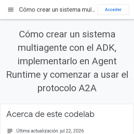
menu
Cómo crear un sistema multiagente con el ADK, implementarlo en Agent Runtime y comenzar a usar el protocolo A2A
Acceder
En esta página
Qué aprenderás
Cómo crear un sistema
Introducción a las APIs
Resumen
multiagente con el ADK,
Del prototipo a la producción
implementarlo en Agent
Runtime y comenzar a usar el
protocolo A2A
Acerca de este codelab
subject
Última actualización: jul 22, 2026