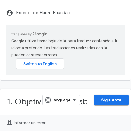
account_circle
Escrito por Haren Bhandari
Google utiliza tecnología de IA para traducir contenido a tu
idioma preferido. Las traducciones realizadas con IA
pueden contener errores.
1. Objetivo de este lab
Siguiente
En este lab práctico, compilarás una aplicación multiagente con
bug_report
Informar un error
el
ADK (Kit de desarrollo de agentes)
que genera una imagen