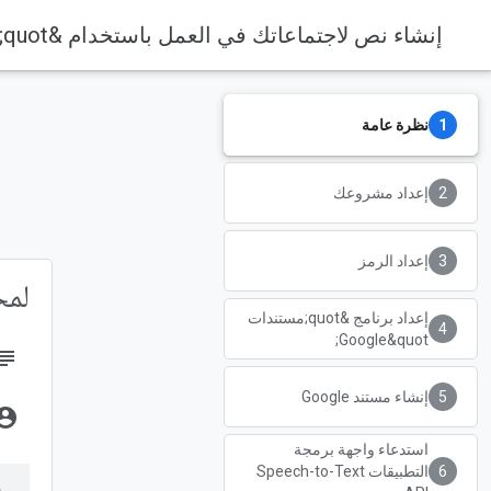
إنشاء نص لاجتماعاتك في العمل باستخدام &quot;مستندات Google&quot; وتقنية &quot;تعلُّم الآلة&quot;
نظرة عامة
إعداد مشروعك
إعداد الرمز
لمح
إعداد برنامج &quot;مستندات
Google&quot;
bject
إنشاء مستند Google
unt_circle
استدعاء واجهة برمجة
التطبيقات Speech-to-Text