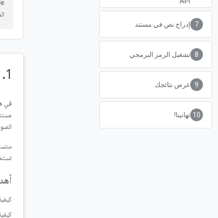
API
ال
إدراج نص في مستند
تشغيل الرمز البرمجي
1
.
ن
عرض نتائجك
في هذ
تهانينا!
الصوت
ستست
تستخدم Docs API
أهدا
كيفية 
كيفية استخدام I