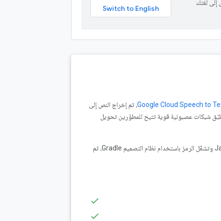
توى إلى لغتك
Google Cloud Speech to Te
، ثم إخراج النص إلى
ات Speech-to-Text API بسهولة الاستخدام، وتطبّق شبكات عصبونية قوية تتيح للمطوّرين تحويل
لإنشاء مستند جديد والكتابة فيه. ستنشئ تطبيق سطر أوامر Java وتشغّل الرمز باستخدام نظام التصميم Gradle، ثم