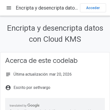
menu
Encripta y desencripta datos con Cloud KMS
Acceder
En esta página
Aprenderás
Encripta y desencripta datos
Configuración del entorno de autoaprendizaje
Inicia Cloud Shell
con Cloud KMS
Realiza una limpieza
Más información
Licencia
Acerca de este codelab
subject
Última actualización: mar 20, 2026
account_circle
Escrito por sethvargo