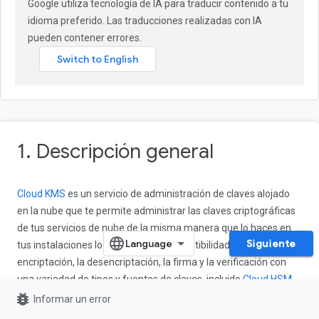
Google utiliza tecnología de IA para traducir contenido a tu
idioma preferido. Las traducciones realizadas con IA
pueden contener errores.
1. Descripción general
Cloud KMS
es un servicio de administración de claves alojado
en la nube que te permite administrar las claves criptográficas
de tus servicios de nube de la misma manera que lo haces en
Siguiente
tus instalaciones locales. Incluye compatibilidad con la
encriptación, la desencriptación, la firma y la verificación con
una variedad de tipos y fuentes de claves, incluido
Cloud HSM
bug_report
para claves respaldadas por hardware. En este instructivo,
Informar un error
aprenderás a encriptar y desencriptar datos mediante claves