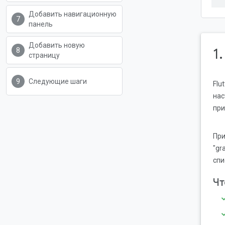
Добавить навигационную
панель
Добавить новую
1
страницу
Следующие шаги
Flu
нас
при
При
"gr
спи
Чт