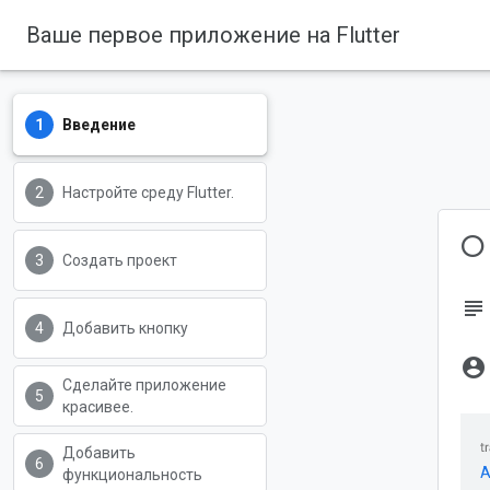
Ваше первое приложение на Flutter
Введение
Настройте среду Flutter.
О
Создать проект
subject
Добавить кнопку
account_circle
Сделайте приложение
красивее.
Добавить
A
функциональность