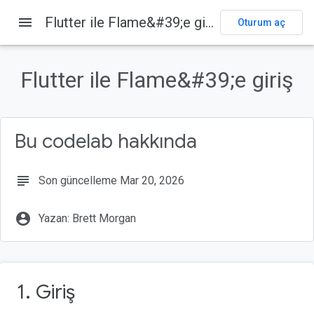
menu
Flutter ile Flame&#39;e giriş
Oturum aç
Bu sayfada
1. Giriş
Flutter ile Flame&#39;e giriş
Neler öğreneceksiniz?
Ne oluşturacaksınız?
2. Flutter ortamınızı kurma
Bu codelab hakkında
Düzenleyici
subject
Son güncelleme Mar 20, 2026
account_circle
Yazan: Brett Morgan
1. Giriş