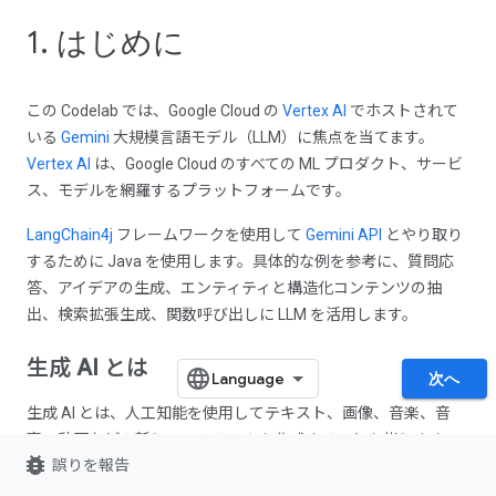
1. はじめに
この Codelab では、Google Cloud の
Vertex AI
でホストされて
いる
Gemini
大規模言語モデル（LLM）に焦点を当てます。
Vertex AI
は、Google Cloud のすべての ML プロダクト、サービ
ス、モデルを網羅するプラットフォームです。
LangChain4j
フレームワークを使用して
Gemini API
とやり取り
するために Java を使用します。具体的な例を参考に、質問応
答、アイデアの生成、エンティティと構造化コンテンツの抽
出、検索拡張生成、関数呼び出しに LLM を活用します。
生成 AI とは
次へ
生成 AI とは、人工知能を使用してテキスト、画像、音楽、音
声、動画などの新しいコンテンツを作成することを指します。
bug_report
誤りを報告
生成 AI は、さまざまなタスクに対応した大規模言語モデル