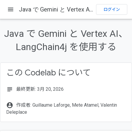
menu
Java で Gemini と Vertex AI、LangChain4j を使用する
ログイン
このページの内容
生成 AI とは
Java で Gemini と Vertex AI、
生成 AI の仕組み
生成 AI の一般的な用途は何ですか？
LangChain4j を使用する
Google Cloud が提供する生成 AI サービス
Gemini とは何ですか？
この Codelab について
subject
最終更新: 3月 20, 2026
account_circle
作成者: Guillaume Laforge, Mete Atamel, Valentin
Deleplace