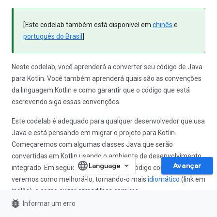
[Este codelab também está disponível em
chinês
e
português do Brasil
]
Neste codelab, você aprenderá a converter seu código de Java
para Kotlin. Você também aprenderá quais são as convenções
da linguagem Kotlin e como garantir que o código que está
escrevendo siga essas convenções.
Este codelab é adequado para qualquer desenvolvedor que usa
Java e está pensando em migrar o projeto para Kotlin.
Começaremos com algumas classes Java que serão
convertidas em Kotlin usando o ambiente de desenvolvimento
Avançar
integrado. Em seguida, analisaremos o código convertido e
veremos como melhorá-lo, tornando-o mais
idiomático
(link em
inglês), e como evitar armadilhas comuns.
bug_report
Informar um erro
O que você aprenderá