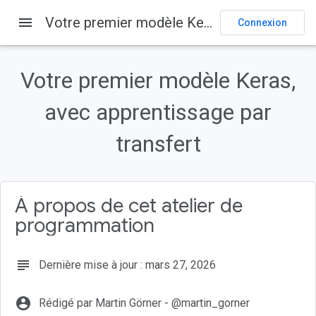
menu
Votre premier modèle Keras, avec apprentissage par transfert
Connexion
Sur cette page
Sélectionner un backend TPU
Votre premier modèle Keras,
Exécution de notebooks
Cellules masquées
avec apprentissage par
Authentification
transfert
En bref
À propos de cet atelier de
programmation
subject
Dernière mise à jour : mars 27, 2026
account_circle
Rédigé par Martin Görner - @martin_gorner