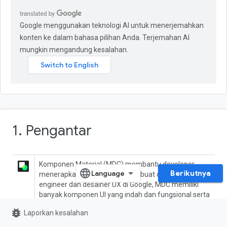
Google menggunakan teknologi AI untuk menerjemahkan
konten ke dalam bahasa pilihan Anda. Terjemahan AI
mungkin mengandung kesalahan.
1. Pengantar
Komponen Material (MDC) membantu developer
Berikutnya
menerapkan Desain Material. Dibuat oleh tim
engineer dan desainer UX di Google, MDC memiliki
banyak komponen UI yang indah dan fungsional serta
tersedia untuk Android, iOS, web, dan
bug_report
Laporkan kesalahan
Flutter.material.io/develop