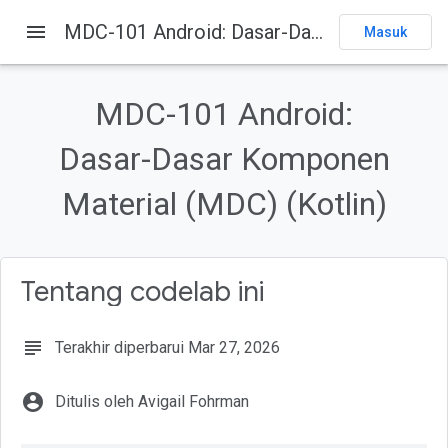
menu
MDC-101 Android: Dasar-Dasar Komponen Material (MDC) (Kotlin)
Masuk
Pada halaman ini
1
.
Pengantar
MDC-101 Android:
Apa yang dimaksud dengan Desain Material dan Komponen Material
untuk Android?
Dasar-Dasar Komponen
Yang akan Anda bangun
Komponen MDC Android dalam codelab ini
Material (MDC) (Kotlin)
Yang akan Anda butuhkan
Tentang codelab ini
subject
Terakhir diperbarui Mar 27, 2026
account_circle
Ditulis oleh Avigail Fohrman