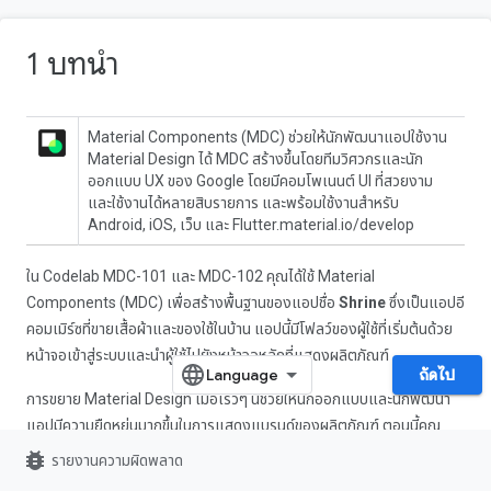
1 บทนำ
Material Components (MDC) ช่วยให้นักพัฒนาแอปใช้งาน
Material Design ได้ MDC สร้างขึ้นโดยทีมวิศวกรและนัก
ออกแบบ UX ของ Google โดยมีคอมโพเนนต์ UI ที่สวยงาม
และใช้งานได้หลายสิบรายการ และพร้อมใช้งานสำหรับ
Android, iOS, เว็บ และ Flutter.material.io/develop
ใน Codelab MDC-101 และ MDC-102 คุณได้ใช้ Material
Components (MDC) เพื่อสร้างพื้นฐานของแอปชื่อ
Shrine
ซึ่งเป็นแอปอี
คอมเมิร์ซที่ขายเสื้อผ้าและของใช้ในบ้าน แอปนี้มีโฟลว์ของผู้ใช้ที่เริ่มต้นด้วย
หน้าจอเข้าสู่ระบบและนำผู้ใช้ไปยังหน้าจอหลักที่แสดงผลิตภัณฑ์
ถัดไป
การขยาย Material Design เมื่อเร็วๆ นี้ช่วยให้นักออกแบบและนักพัฒนา
แอปมีความยืดหยุ่นมากขึ้นในการแสดงแบรนด์ของผลิตภัณฑ์ ตอนนี้คุณ
สามารถใช้ MDC เพื่อปรับแต่ง Shrine และแสดงสไตล์ที่เป็นเอกลักษณ์ได้
bug_report
รายงานความผิดพลาด
มากกว่าที่เคย