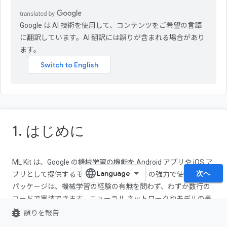
Google は AI 技術を使用して、コンテンツをご希望の言語
に翻訳しています。AI 翻訳には誤りが含まれる場合があり
ます。
1. はじめに
ML Kit は、Google の機械学習の機能を Android アプリや iOS ア
次へ
プリとして提供するモバイル SDK です。その強力で使いやすい
パッケージは、機械学習の経験の有無を問わず、わずか数行の
コードで実装できます。ニューラル ネットワークやモデルの最
bug_report
適化に関する詳しい知識は必要ありません。
誤りを報告