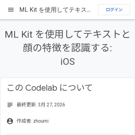
menu
ML Kit を使用してテキストと顔の特徴を認識する: iOS
ログイン
このページの内容
仕組み
ML Kit を使用してテキストと
作業内容
学習内容
顔の特徴を認識する:
必要なもの
iOS
コードをダウンロードする
CocoaPods を使用して ML Kit の依存関係を追加する
この Codelab について
subject
最終更新: 3月 27, 2026
account_circle
作成者: zhoumi