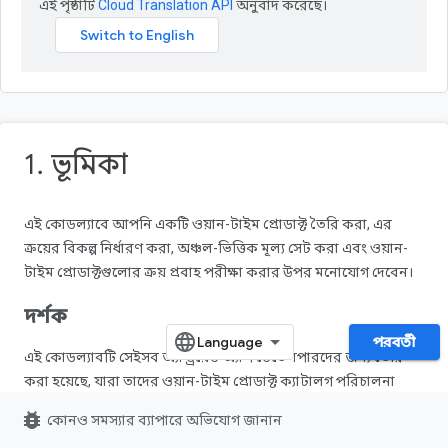
এই পৃষ্ঠাটি
Cloud Translation API
অনুবাদ করেছে।
1. ভূমিকা
এই কোডল্যাবে আপনি একটি ওয়ান-টাইম প্রোডাক্ট তৈরি করা, এর
ক্রয়ের বিকল্প নির্ধারণ করা, অঞ্চল-ভিত্তিক মূল্য সেট করা এবং ওয়ান-
টাইম প্রোডাক্টগুলোর ক্রয় প্রবাহ পরীক্ষা করার উপর মনোযোগ দেবেন।
দর্শক
পরবর্তী
এই কোডল্যাবটি সেইসব অ্যান্ড্রয়েড অ্যাপ ডেভেলপারদের জন্য তৈরি
করা হয়েছে, যারা তাদের ওয়ান-টাইম প্রোডাক্ট ক্যাটালগ পরিচালনা
করতে প্লে কনসোল ব্যবহার করতে চান।
bug_report
কোনও সমস্যার ব্যাপারে অভিযোগ জানান