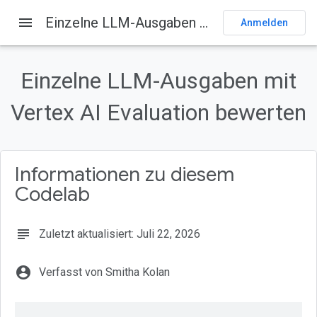
menu
Einzelne LLM-Ausgaben mit Vertex AI Evaluation bewerten
Anmelden
Auf dieser Seite
1. Übersicht
Einzelne LLM-Ausgaben mit
Lerninhalte
Vertex AI Evaluation bewerten
Verweise
2. Projekt einrichten
Google-Konto
Informationen zu diesem
Codelab
subject
Zuletzt aktualisiert: Juli 22, 2026
account_circle
Verfasst von Smitha Kolan