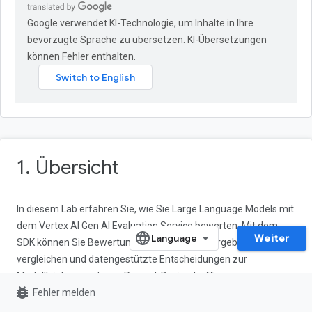
Google verwendet KI-Technologie, um Inhalte in Ihre
bevorzugte Sprache zu übersetzen. KI-Übersetzungen
können Fehler enthalten.
1. Übersicht
In diesem Lab erfahren Sie, wie Sie Large Language Models mit
dem Vertex AI Gen AI Evaluation Service bewerten. Mit dem
Weiter
SDK können Sie Bewertungsjobs ausführen, Ergebnisse
vergleichen und datengestützte Entscheidungen zur
Modellleistung und zum Prompt-Design treffen.
bug_report
Fehler melden
In diesem Lab werden Sie durch einen gängigen Bewertungs-