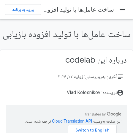
menu
ساخت عامل‌ها با تولید افزوده بازیابی
ورود به برنامه
در این صفحه
۱. مقدمه
ساخت عامل‌ها با تولید افزوده بازیابی
نمای کلی
کاری که انجام خواهید داد
آنچه یاد خواهید گرفت
درباره این codelab
۲. درک بازیابی-تولید افزوده
subject
آخرین به‌روزرسانی: ژوئیه ۲۲, ۲۰۲۶
account_circle
نویسنده: Vlad Kolesnikov
این صفحه به‌وسیله
ترجمه شده است.