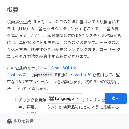
概要
検索拡張生成（RAG）は、外部の知識に基づいて大規模言語モ
デル（LLM）の回答をグラウンディングすることで、回答の質
を高めます。ただし、
本番環境対応
の RAG システムを構築する
には、単純なベクトル検索以上のものが必要です。データの取
り込み方法、関連性の高い結果のランキング方法、ユーザー ク
エリの処理方法を最適化する必要があります。
この包括的なラボでは、
Cloud SQL for
PostgreSQL
（
pgvector
で拡張）と
Vertex AI
を使用して、堅
牢な RAG アプリケーションを構築します。次の 3 つの高度な手
法について学習します。
次へ
チャンク化戦略:
テキストを分割するさまざまな方法（文
字、再帰、トークン）が検索品質にどのように影響する
かを確認します。
bug_report
誤りを報告
再ランキング:
Vertex AI Reranker
を実装して、検索結果