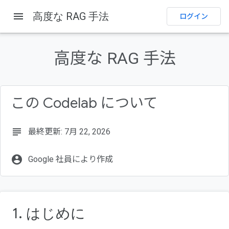
menu
高度な RAG 手法
ログイン
このページの内容
概要
高度な RAG 手法
演習内容
学習内容
Google アカウント
この Codelab について
Google Cloud コンソールにログインする
subject
最終更新: 7月 22, 2026
account_circle
Google 社員により作成
1. はじめに