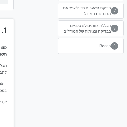
בדיקת השערות כדי לשפר את
התנהגות המודל
הכללת צוותים לא טכניים
1.‏ מבוא
בבדיקה ובניתוח של המודלים
Recap
חשוב
הכלי arning Interpretability Tool
להבי
ב-codelab הזה תלמדו איך להשתמש ב-LIT כדי להפיק יותר מה
בטכניקת ה
יעדי