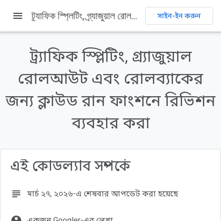
menu
ট্র্যাফিক স্প্লিটিং, গ্র্যাজুয়াল রোলআউট এবং রোলব্যাকের জন্য ক্লাউড রান ফাংশনে রিভিশন ব্যবহার করা
সাইন-ইন করুন
এই পৃষ্ঠায় যা যা আছে
১. ভূমিকা
ট্র্যাফিক স্প্লিটিং, গ্র্যাজুয়াল
সংক্ষিপ্ত বিবরণ
আপনি যা শিখবেন
রোলআউট এবং রোলব্যাকের
২. সেটআপ এবং প্রয়োজনীয়তা
জন্য ক্লাউড রান ফাংশনে রিভিশন
পূর্বশর্ত
ব্যবহার করা
এই কোডল্যাব সম্পর্কে
subject
মার্চ ২৭, ২০২৬-এ শেষবার আপডেট করা হয়েছে
account_circle
একজন Googler-এর লেখা