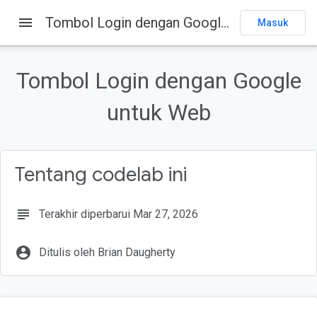
menu
Tombol Login dengan Google untuk Web
Masuk
Pada halaman ini
1. Ringkasan
Tombol Login dengan Google
Yang akan Anda pelajari
Yang akan Anda butuhkan
untuk Web
2. Membuat halaman login
3. Menyajikan halaman web
Tentang codelab ini
subject
Terakhir diperbarui Mar 27, 2026
account_circle
Ditulis oleh Brian Daugherty