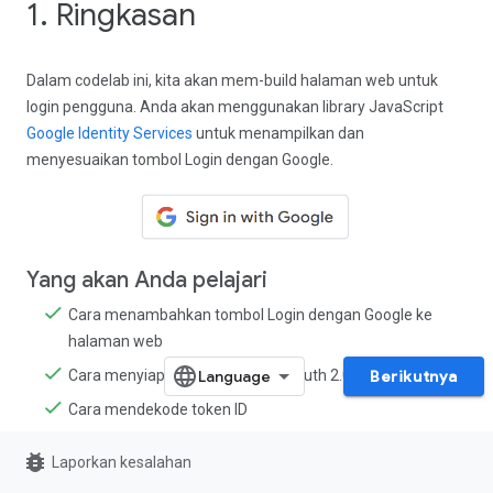
1. Ringkasan
Dalam codelab ini, kita akan mem-build halaman web untuk
login pengguna. Anda akan menggunakan library JavaScript
Google Identity Services
untuk menampilkan dan
menyesuaikan tombol Login dengan Google.
Yang akan Anda pelajari
Cara menambahkan tombol Login dengan Google ke
halaman web
Berikutnya
Cara menyiapkan aplikasi web OAuth 2.0
Cara mendekode token ID
Cara menyesuaikan tombol Login dengan Google
bug_report
Laporkan kesalahan
Yang akan Anda butuhkan