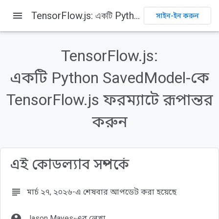
menu
TensorFlow.js: একটি Python SavedModel-কে TensorFlow.js ফরম্যাটে রূপান্তর করুন
সাইন-ইন করুন
এই পৃষ্ঠায় যা যা আছে
১. ভূমিকা
TensorFlow.js:
আপনি যা শিখবেন
একটি Python SavedModel-কে
আপনি যা রূপান্তর করেন তা আমাদের সাথে শেয়ার করুন!
২. TensorFlow.js বলতে কী বোঝায়?
TensorFlow.js ফরম্যাটে রূপান্তর
এটি কোথায় ব্যবহার করা যেতে পারে?
করুন
এই কোডল্যাব সম্পর্কে
subject
মার্চ ২৭, ২০২৬-এ শেষবার আপডেট করা হয়েছে
account_circle
Jason Mayes-এর লেখা