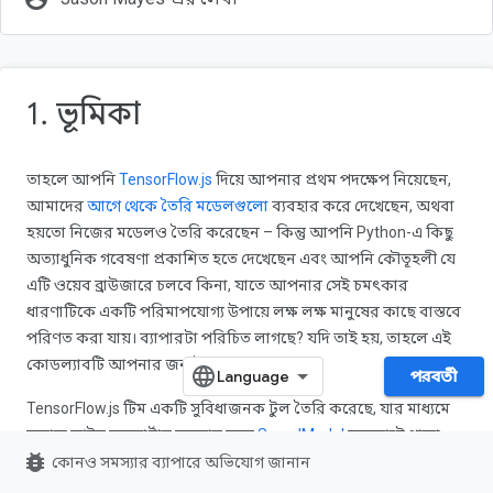
1. ভূমিকা
তাহলে আপনি
TensorFlow.js
দিয়ে আপনার প্রথম পদক্ষেপ নিয়েছেন,
আমাদের
আগে থেকে তৈরি মডেলগুলো
ব্যবহার করে দেখেছেন, অথবা
হয়তো নিজের মডেলও তৈরি করেছেন – কিন্তু আপনি Python-এ কিছু
অত্যাধুনিক গবেষণা প্রকাশিত হতে দেখেছেন এবং আপনি কৌতূহলী যে
এটি ওয়েব ব্রাউজারে চলবে কিনা, যাতে আপনার সেই চমৎকার
ধারণাটিকে একটি পরিমাপযোগ্য উপায়ে লক্ষ লক্ষ মানুষের কাছে বাস্তবে
পরিণত করা যায়। ব্যাপারটা পরিচিত লাগছে? যদি তাই হয়, তাহলে এই
কোডল্যাবটি আপনার জন্যই!
পরবর্তী
TensorFlow.js টিম একটি সুবিধাজনক টুল তৈরি করেছে, যার মাধ্যমে
কমান্ড লাইন কনভার্টার ব্যবহার করে
SavedModel
ফরম্যাটে থাকা
bug_report
মডেলগুলোকে TensorFlow.js-এ রূপান্তর করা যায়। ফলে, আপনি
কোনও সমস্যার ব্যাপারে অভিযোগ জানান
ওয়েবের ব্যাপকতা ও পরিধির সাথে এই ধরনের মডেলগুলো ব্যবহার