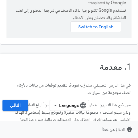
تستخدم Google تكنولوجيا الذكاء الاصطناعي لترجمة المحتوى إلى لغتك
المفضّلة، وقد تتضمّن بعض الأخطاء.
1. مقدمة
في هذا الدرس التطبيقي، ستدرّب نموذجًا لتقديم توقّعات من بيانات بالأرقام
تصف مجموعة من السيارات.
سيوضّح هذا التمرين الخطوات الشائعة لتدريب العديد من أنواع النماذج المختلفة،
التالي
ولكن سيتم استخدام مجموعة بيانات صغيرة ونموذج بسيط (سطحي). الهدف
الأساسي هو مساعدتك في التعرّف على المصطلحات والمفاهيم وبنية الجمل
الأساسية المتعلقة بتدريب النماذج باستخدام TensorFlow.js، وتوفير نقطة
bug_report
الإبلاغ عن خطأ
انطلاق لمزيد من الاستكشاف والتعلّم.