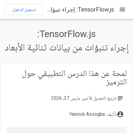
menu
‫TensorFlow.js: إجراء تنبؤات من بيانات ثنائية الأبعاد
تسجيل الدخول
على هذه الصفحة
ما ستنشئه
‫TensorFlow.js:
ما ستتعلمه
المتطلبات
إجراء تنبؤات من بيانات ثنائية الأبعاد
إنشاء صفحة HTML وتضمين JavaScript
إنشاء ملف JavaScript للرمز
لمحة عن هذا الدرس التطبيقي حول
الترميز
subject
تاريخ التعديل الأخير: مارس 27, 2026
account_circle
تأليف: Yannick Assogba