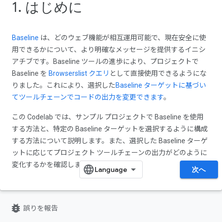
1. はじめに
Baseline
は、どのウェブ機能が相互運用可能で、現在安全に使
用できるかについて、より明確なメッセージを提供するイニシ
アチブです。Baseline ツールの進歩により、プロジェクトで
Baseline を
Browserslist クエリ
として直接使用できるようにな
りました。これにより、選択した
Baseline ターゲットに基づい
てツールチェーンでコードの出力を変更できます
。
この Codelab では、サンプル プロジェクトで Baseline を使用
する方法と、特定の Baseline ターゲットを選択するように構成
する方法について説明します。また、選択した Baseline ターゲ
ットに応じてプロジェクト ツールチェーンの出力がどのように
変化するかを確認します。
次へ
bug_report
誤りを報告