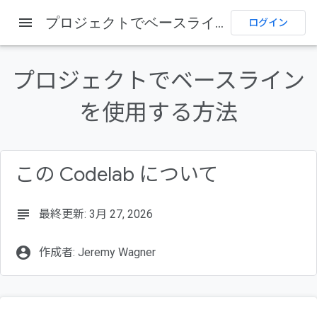
menu
プロジェクトでベースラインを使用する方法
ログイン
このページの内容
1. はじめに
プロジェクトでベースライン
2. ローカルマシンでデモを設定する
3. プロジェクトに Baseline を統合する方法
を使用する方法
4. さまざまな Baseline ターゲットを選択してコード出力の変化を確
認する
5. ダウンストリーム ブラウザをターゲットにする
6. リンターとその他のツール
この Codelab について
7. まとめ
subject
最終更新: 3月 27, 2026
account_circle
作成者: Jeremy Wagner