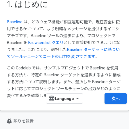
1. はじめに
Baseline
は、どのウェブ機能が相互運用可能で、現在安全に使
用できるかについて、より明確なメッセージを提供するイニシ
アチブです。Baseline ツールの進歩により、プロジェクトで
Baseline を
Browserslist クエリ
として直接使用できるようにな
りました。これにより、選択した
Baseline ターゲットに基づい
てツールチェーンでコードの出力を変更できます
。
この Codelab では、サンプル プロジェクトで Baseline を使用
する方法と、特定の Baseline ターゲットを選択するように構成
する方法について説明します。また、選択した Baseline ターゲ
ットに応じてプロジェクト ツールチェーンの出力がどのように
変化するかを確認します。
次へ
bug_report
誤りを報告