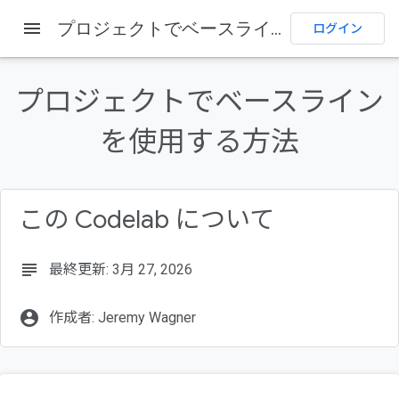
menu
プロジェクトでベースラインを使用する方法
ログイン
このページの内容
1. はじめに
プロジェクトでベースライン
2. ローカルマシンでデモを設定する
3. プロジェクトに Baseline を統合する方法
を使用する方法
4. さまざまな Baseline ターゲットを選択してコード出力の変化を確
認する
5. ダウンストリーム ブラウザをターゲットにする
6. リンターとその他のツール
この Codelab について
7. まとめ
subject
最終更新: 3月 27, 2026
account_circle
作成者: Jeremy Wagner