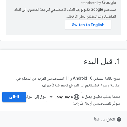
تستخدم Google تكنولوجيا الذكاء الاصطناعي لترجمة المحتوى إلى لغتك
المفضّلة، وقد تتضمّن بعض الأخطاء.
1. قبل البدء
يمنح نظاما التشغيل Android 10 و11 المستخدمين المزيد من التحكّم في
إمكانية وصول تطبيقاتهم إلى المواقع الجغرافية لأجهزتهم.
عندما يطلب تطبيق يعمل على Android 11 إذن الوصول إلى الموقع الجغرافي،
التالي
يتوفّر للمستخدمين أربعة خيارات:
السماح طوال الوقت
bug_report
الإبلاغ عن خطأ
السماح عند استخدام التطبيق فقط (في Android 10)