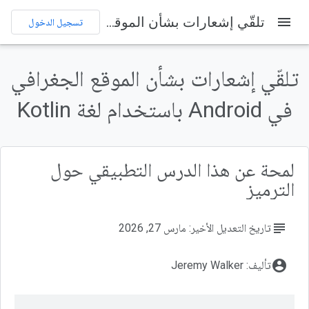
menu
تلقّي إشعارات بشأن الموقع الجغرافي في Android باستخدام لغة Kotlin
تسجيل الدخول
على هذه الصفحة
المتطلبات الأساسية
تلقّي إشعارات بشأن الموقع الجغرافي
المهام التي ستنفِّذها
في Android باستخدام لغة Kotlin
المتطلبات
استنساخ مستودع مشروع البداية
استيراد المشروع
لمحة عن هذا الدرس التطبيقي حول
الترميز
subject
تاريخ التعديل الأخير: مارس 27, 2026
account_circle
تأليف: Jeremy Walker