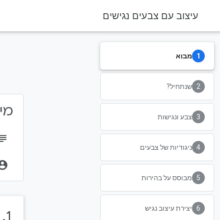
עיצוב עם צבעים נגישים
מבוא
שנתחיל?
מידע 
צבע ונגישות
bject
ניגודיות של צבעים
unt_circle
מבוסס על בהירות
יצירת עיצוב נגיש
1
.
‏