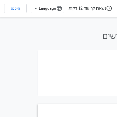
access_time
נשארו לך עוד 12 דקות
היכנס
שים