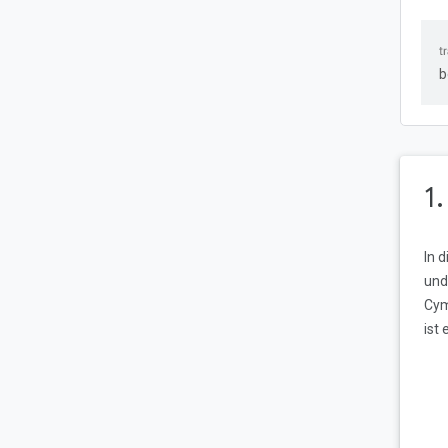
b
1
In 
und
Cym
ist