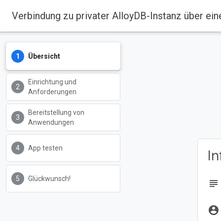
Verbindung zu privater AlloyDB-Instanz über ein
Übersicht
Einrichtung und
Anforderungen
Bereitstellung von
Anwendungen
App testen
I
Glückwunsch!
subject
account_circle