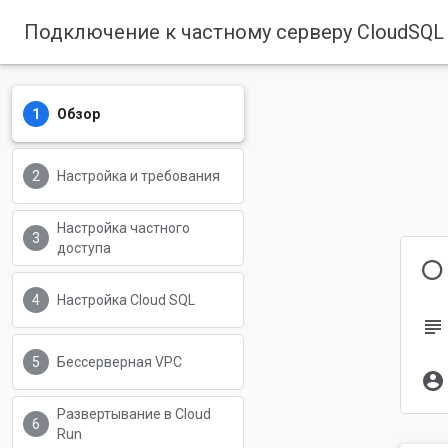
Подключение к частному серверу CloudSQL 
Обзор
Настройка и требования
Настройка частного
доступа
О
Настройка Cloud SQL
subject
Бессерверная VPC
account_circle
Развертывание в Cloud
Run