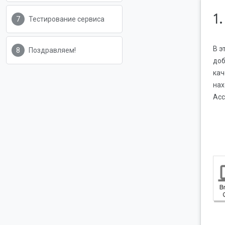
1
Тестирование сервиса
В э
Поздравляем!
доб
кач
нах
Acc