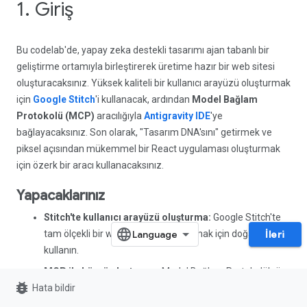
1. Giriş
Bu codelab'de, yapay zeka destekli tasarımı ajan tabanlı bir
geliştirme ortamıyla birleştirerek üretime hazır bir web sitesi
oluşturacaksınız. Yüksek kaliteli bir kullanıcı arayüzü oluşturmak
için
Google Stitch
'i kullanacak, ardından
Model Bağlam
Protokolü (MCP)
aracılığıyla
Antigravity IDE
'ye
bağlayacaksınız. Son olarak, "Tasarım DNA'sını" getirmek ve
piksel açısından mükemmel bir React uygulaması oluşturmak
için özerk bir aracı kullanacaksınız.
Yapacaklarınız
Stitch'te kullanıcı arayüzü oluşturma:
Google Stitch'te
tam ölçekli bir web tasarımı oluşturmak için doğal dil
İleri
kullanın.
MCP ile köprü oluşturma:
Model Bağlam Protokolü'nü
bug_report
Hata bildir
kullanarak Antigravity'yi Stitch projenize bağlayın.