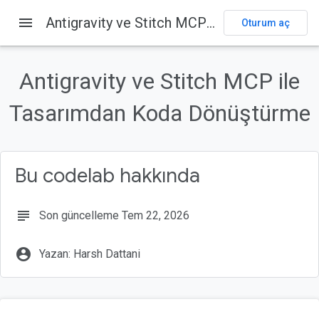
menu
Antigravity ve Stitch MCP ile Tasarımdan Koda Dönüştürme
Oturum aç
Bu sayfada
1. Giriş
Antigravity ve Stitch MCP ile
Yapacaklarınız
Tasarımdan Koda Dönüştürme
Neler öğreneceksiniz?
Gerekenler
Başlamadan önce
Bu codelab hakkında
subject
Son güncelleme Tem 22, 2026
account_circle
Yazan: Harsh Dattani