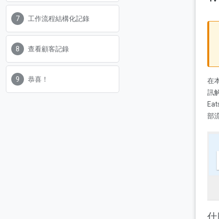
工作流程結構化記錄
查看顧客記錄
恭喜！
在本
訊
Ea
部流
什