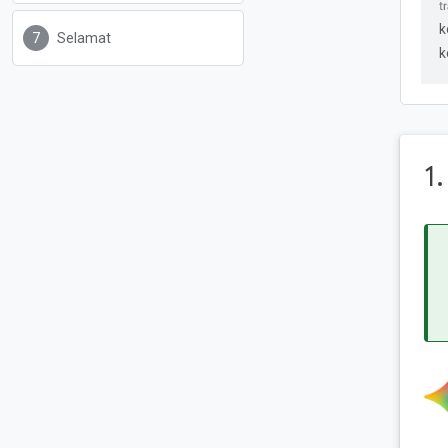
k
Selamat
k
1