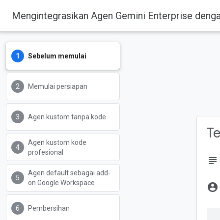
Mengintegrasikan Agen Gemini Enterprise den
Sebelum memulai
Memulai persiapan
Agen kustom tanpa kode
Te
Agen kustom kode
profesional
subject
Agen default sebagai add-
on Google Workspace
account_circle
Pembersihan