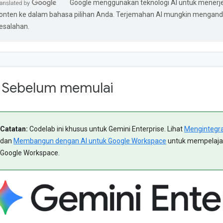
Google menggunakan teknologi AI untuk mener
onten ke dalam bahasa pilihan Anda. Terjemahan AI mungkin mengan
esalahan.
. Sebelum memulai
Catatan:
Codelab ini khusus untuk Gemini Enterprise. Lihat
Mengintegra
dan
Membangun dengan AI untuk Google Workspace
untuk mempelajari
Google Workspace.