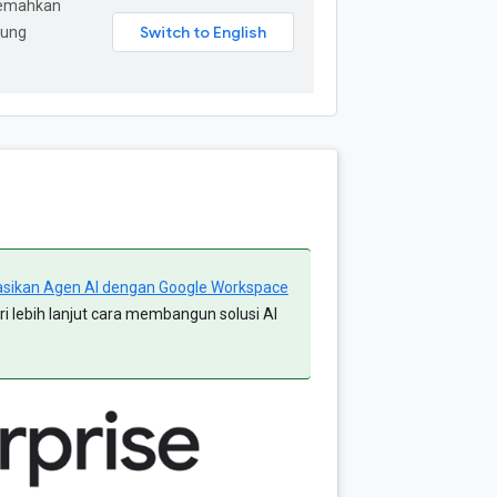
jemahkan
dung
sikan Agen AI dengan Google Workspace
 lebih lanjut cara membangun solusi AI