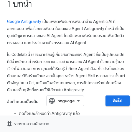
1 บทนำ
Google Antigravity
เป็นแพลตฟอร์มการพัฒนาด้าน Agentic AI ที่
ออกแบบมาเพื่อช่วยคุณพัฒนาในยุคของ Agent Antigravity ทำหน้าที่เป็น
ศูนย์บัญชาการกลางของ AI Agent โดยมีแพลตฟอร์มแบบรวมเพื่อเปิดตัว
ตรวจสอบ และประสานงานกิจกรรมของ AI Agent
ใน Codelab นี้ เราจะมาเรียนรู้เกี่ยวกับทักษะของ Agent ซึ่งเป็นรูปแบบเปิด
ที่มีน้ำหนักเบาสำหรับการขยายความสามารถของ AI Agent ด้วยความรู้และ
เวิร์กโฟลว์เฉพาะทาง คุณจะได้เรียนรู้ว่าทักษะ Agent คืออะไร ประโยชน์ของ
ทักษะ และวิธีสร้างทักษะ จากนั้นคุณจะสร้าง Agent Skill หลายอย่าง ตั้งแต่
ตัวจัดรูปแบบ Git, เครื่องมือสร้างเทมเพลต, การจัดโครงสร้างโค้ดเครื่อง
มือ และอื่นๆ ซึ่งทั้งหมดนี้ใช้ได้ภายใน Antigravity
ถัดไป
ข้อกำหนดเบื้องต้น
ติดตั้งและกำหนดค่า Antigravity แล้ว
bug_report
ความเข้าใจพื้นฐานเกี่ยวกับ Google Antigravity เราขอแนะนำให้ทำ
รายงานความผิดพลาด
Codelab
เริ่มต้นใช้งาน Google Antigravity
ให้เสร็จสมบูรณ์