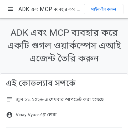
menu
ADK এবং MCP ব্যবহার করে একটি গুগল ওয়ার্কস্পেস এআই এজেন্ট তৈরি করুন
সাইন-ইন করুন
এই পৃষ্ঠায় যা যা আছে
১. ভূমিকা
ADK এবং MCP ব্যবহার করে
আপনি যা করবেন
একটি গুগল ওয়ার্কস্পেস এআই
আপনার যা যা লাগবে
২. শুরু করার আগে
এজেন্ট তৈরি করুন
একটি গুগল ক্লাউড প্রজেক্ট তৈরি করুন বা নির্বাচন করুন
এই কোডল্যাব সম্পর্কে
subject
জুল ২১, ২০২৬-এ শেষবার আপডেট করা হয়েছে
account_circle
Vinay Vyas-এর লেখা