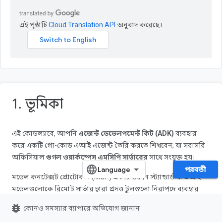
এই পৃষ্ঠাটি
Cloud Translation API
অনুবাদ করেছে।
1. ভূমিকা
এই কোডল্যাবে, আপনি
এজেন্ট ডেভেলপমেন্ট কিট (ADK)
ব্যবহার
করে একটি প্রো-কোড এআই এজেন্ট তৈরি করতে শিখবেন, যা সরাসরি
অফিসিয়াল
গুগল ওয়ার্কস্পেস এমসিপি সার্ভারের
সাথে সংযুক্ত হয়।
পরবর্তী
মডেল কনটেক্সট প্রোটোকল (MCP) একটি ওপেন স্ট্যান্ডার্ড যা এআই
মডেলগুলোকে রিমোট সার্ভার দ্বারা প্রদত্ত টুলগুলো নিরাপদে ব্যবহার
করতে সক্ষম করে। ADK হলো স্বয়ংক্রিয় এজেন্ট তৈরির জন্য গুগলের
bug_report
কোনও সমস্যার ব্যাপারে অভিযোগ জানান
প্রো-কোড ফ্রেমওয়ার্ক। এই দুটিকে একত্রিত করে, আপনি আপনার