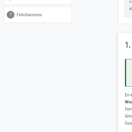
i
Felicitaciones
1
En 
Wo
for
Gma
Goo