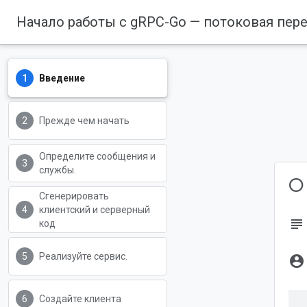
Начало работы с gRPC-Go — потоковая пер
Введение
Прежде чем начать
Определите сообщения и
службы.
О
Сгенерировать
клиентский и серверный
subject
код
Реализуйте сервис.
account_circle
Создайте клиента