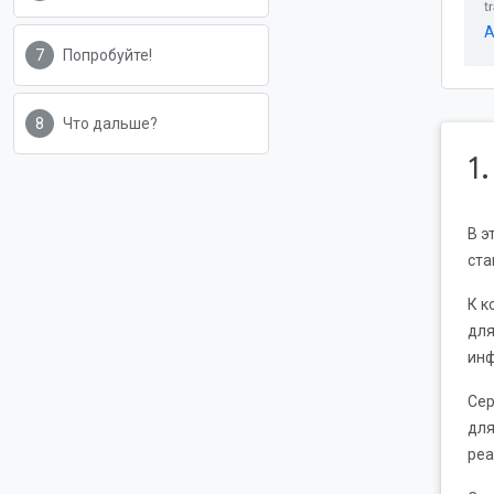
A
Попробуйте!
Что дальше?
1
В э
ста
К к
для
инф
Сер
для
реа