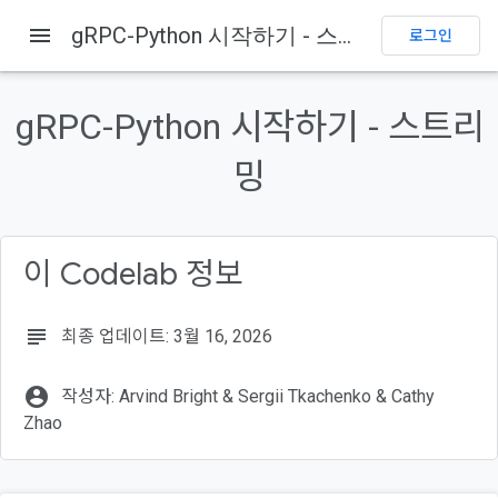
menu
gRPC-Python 시작하기 - 스트리밍
로그인
이 페이지의 내용
학습할 내용
gRPC-Python 시작하기 - 스트리
필요한 항목
코드 가져오기
밍
메시지 유형 정의
서비스 메서드 정의
RouteGuide 구현
이 Codelab 정보
서버 시작
subject
최종 업데이트: 3월 16, 2026
account_circle
작성자: Arvind Bright & Sergii Tkachenko & Cathy
Zhao