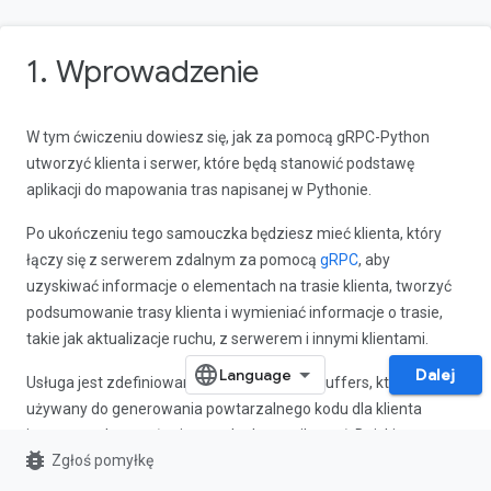
1. Wprowadzenie
W tym ćwiczeniu dowiesz się, jak za pomocą gRPC-Python
utworzyć klienta i serwer, które będą stanowić podstawę
aplikacji do mapowania tras napisanej w Pythonie.
Po ukończeniu tego samouczka będziesz mieć klienta, który
łączy się z serwerem zdalnym za pomocą
gRPC
, aby
uzyskiwać informacje o elementach na trasie klienta, tworzyć
podsumowanie trasy klienta i wymieniać informacje o trasie,
takie jak aktualizacje ruchu, z serwerem i innymi klientami.
Dalej
Usługa jest zdefiniowana w pliku Protocol Buffers, który będzie
używany do generowania powtarzalnego kodu dla klienta
i serwera, aby mogły się ze sobą komunikować. Dzięki temu
bug_report
Zgłoś pomyłkę
zaoszczędzisz czas i wysiłek potrzebny na wdrożenie tej
funkcji.