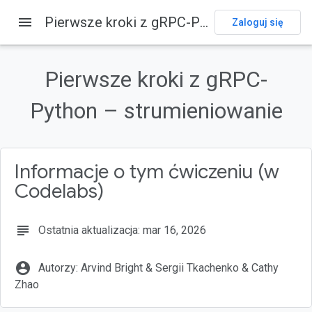
menu
Pierwsze kroki z gRPC-Python – strumieniowanie
Zaloguj się
Na tej stronie
1. Wprowadzenie
Pierwsze kroki z gRPC-
Czego się nauczysz
2. Zanim zaczniesz
Python – strumieniowanie
Czego potrzebujesz
Pobierz kod
Informacje o tym ćwiczeniu (w
Codelabs)
subject
Ostatnia aktualizacja: mar 16, 2026
account_circle
Autorzy: Arvind Bright & Sergii Tkachenko & Cathy
Zhao